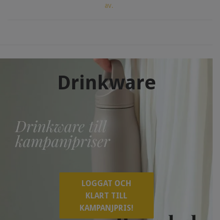
av.
Drinkware
LOGGAT OCH
KLART TILL
KAMPANJPRIS!