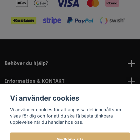
Behöver du hjälp?
Information & KONTAKT
Vi använder cookies
Sociala medier
Vi använder cookies för att anpassa det innehåll som
visas för dig och för att du ska få bästa tänkbara
upplevelse när du handlar hos oss.
Godkänn alla