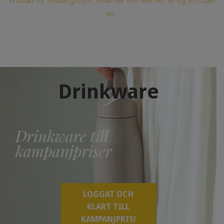
Produkt för förädling/tryck. Kolla mer info eller hör av dig och stäm
av.
Drinkware
LOGGAT OCH
KLART TILL
KAMPANJPRIS!