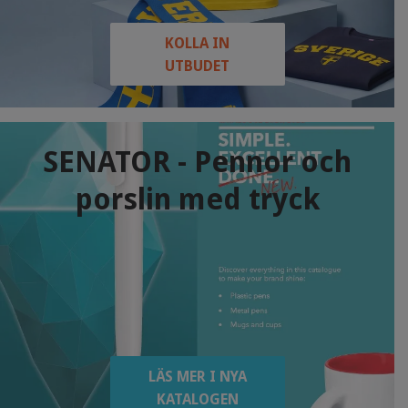
KOLLA IN
UTBUDET
SENATOR - Pennor och
porslin med tryck
LÄS MER I NYA
KATALOGEN