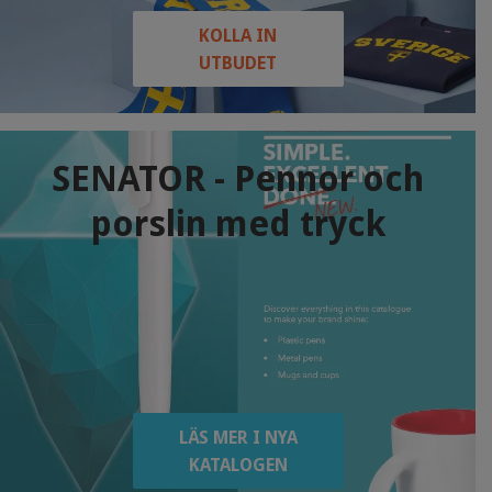
KOLLA IN
UTBUDET
SENATOR - Pennor och
porslin med tryck
LÄS MER I NYA
KATALOGEN