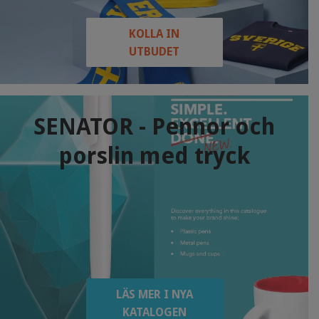
KOLLA IN
UTBUDET
SENATOR - Pennor och
porslin med tryck
LÄS MER I NYA
KATALOGEN