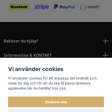
Behöver du hjälp?
Information & KONTAKT
Vi använder cookies
Sociala medier
Vi använder cookies för att anpassa det innehåll som
visas för dig och för att du ska få bästa tänkbara
upplevelse när du handlar hos oss.
Godkänn alla