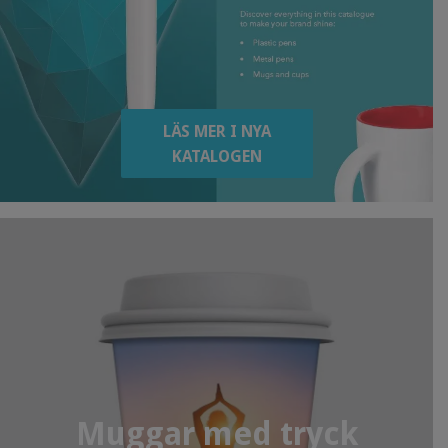
LÄS MER I NYA
KATALOGEN
Muggar med tryck