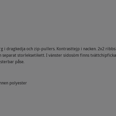
 i dragkedja och zip-pullers. Kontrasttejp i nacken. 2x2 ribbs
separat storleksetikett. I vänster sidosöm finns tvättchipfick
sterbar påse.
nnen polyester