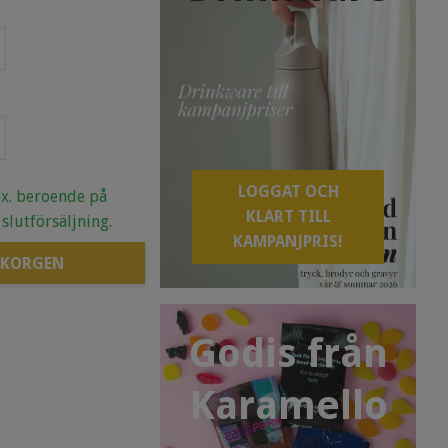
LOGGAT OCH
.ex. beroende på
KLART TILL
 slutförsäljning.
KAMPANJPRIS!
 KORGEN
Godis från
Karamello