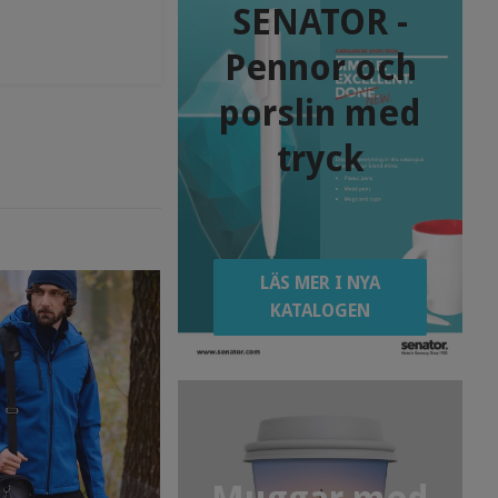
SENATOR -
Pennor och
porslin med
tryck
LÄS MER I NYA
KATALOGEN