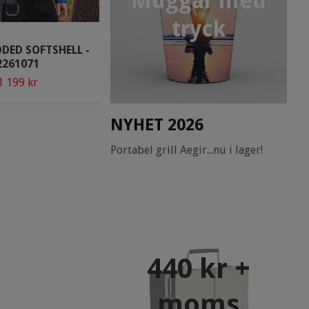
Muggar med
tryck
DED SOFTSHELL -
2261071
PRIME SOFTSHELL - 2261065
1 199 kr
899 kr
NYHET 2026
Portabel grill Aegir...nu i lager!
440 kr +
moms