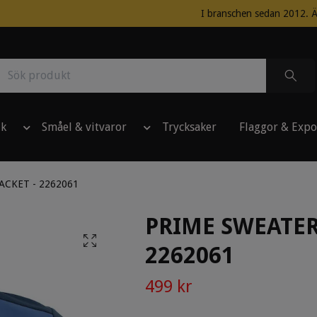
I branschen sedan 2012. Ä
ik
Småel & vitvaror
Trycksaker
Flaggor & Expo
ACKET - 2262061
PRIME SWEATER 
2262061
499 kr