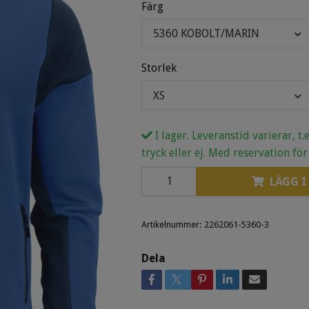
Färg
5360 KOBOLT/MARIN
Storlek
XS
I lager. Leveranstid varierar, t
tryck eller ej. Med reservation för
LÄGG I
Artikelnummer:
2262061-5360-3
Dela