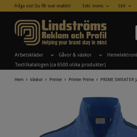
Fråga oss! Du får svar snabbt!
Exkl. moms
SEK
Arbetskläder
Gåvor & väskor
Hemelektron
Textilkatalogen (ca 6500 olika produkter)
Hem
Väskor
Printer
Printer Prime
PRIME SWEATER J