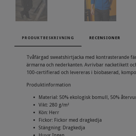
PRODUKTBESKRIVNING
RECENSIONER
Tvåfärgad sweatshirtjacka med kontrasterande färg
ärmarna och nederkanten. Avrivbar nacketikett och 
100-certifierad och levereras i biobaserad, kompo
Produktinformation
Material: 50% ekologisk bomull, 50% återvu
Vikt: 280 g/m²
Kön: Herr
Fickor: Fickor med dragkedja
Stängning: Dragkedja
Huva: Ingen