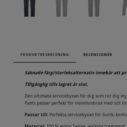
PRODUKTBESKRIVNING
RECENSIONER
Saknade färg/storleksalternativ innebär att p
TIllgänglig tills lagret är slut.
Den ultimata servicebyxan för dig som rör dig myc
Pants passar perfekt för inomhusbruk med sitt lite
Passar till:
Perfekta servicebyxan för butik, konto
Material:
100 % nylon Taslan, wicking treatment,