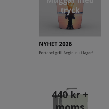
Muggar med
tryck
NYHET 2026
Portabel grill Aegir...nu i lager!
440 kr +
moms