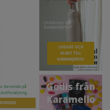
LOGGAT OCH
KLART TILL
KAMPANJPRIS!
Godis från
.ex. beroende på
 slutförsäljning.
Karamello
 KORGEN