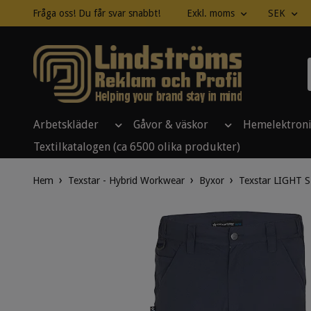
Fråga oss! Du får svar snabbt!
Exkl. moms
SEK
Arbetskläder
Gåvor & väskor
Hemelektron
Textilkatalogen (ca 6500 olika produkter)
Hem
Texstar - Hybrid Workwear
Byxor
Texstar LIGHT S