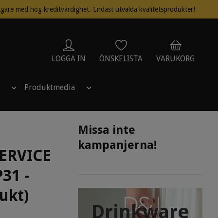
gare med hög kreditvärdighet. Endast utvalda kvalitetsprodukter!
LOGGA IN
ÖNSKELISTA
VARUKORG
Produktmedia
Missa inte
kampanjerna!
SERVICE
31 -
ukt)
Drinkware