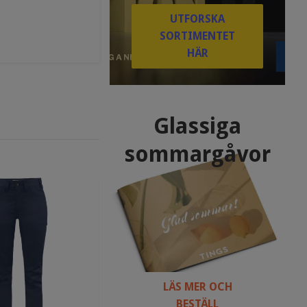
UTFORSKA
SORTIMENTET
HÄR
Glassiga
sommargåvor
LÄS MER OCH
BESTÄLL