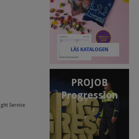
LÄS KATALOGEN
PROJOB
Progression
ight Service