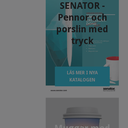
SENATOR -
Pennor och
porslin med
tryck
LÄS MER I NYA
KATALOGEN