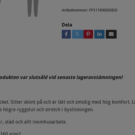
Artikelnummer:
FP311890030DD
Dela
rodukten var slutsåld vid senaste lageravstämningen!
ket. Sitter skönt på och är lätt och smidig med hög komfort. L
 högre ryggslut och stretch i byxlinningen.
r, städ och allt inomhusarbete.
 160 g/m2.