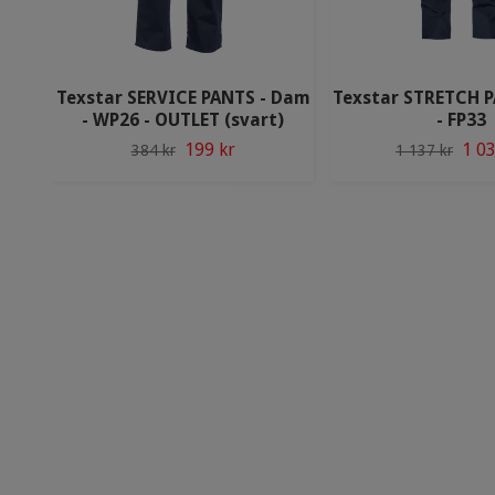
Texstar SERVICE PANTS - Dam
Texstar STRETCH P
- WP26 - OUTLET (svart)
- FP33
199 kr
1 03
384 kr
1 137 kr