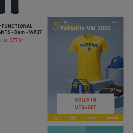
r FUNCTIONAL
Fotbolls-VM 2026
NTS - Dam - WP37
Texstar Stretch Pants - WP33
977 kr
1 034 kr
5 kr
1 137 kr
KOLLA IN
UTBUDET