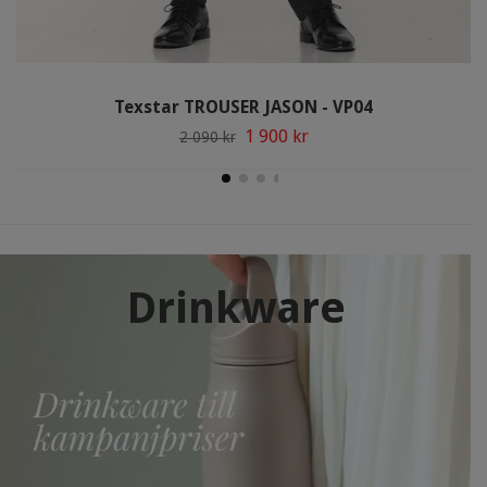
Texstar TROUSER JASON - VP04
1 900 kr
2 090 kr
Drinkware