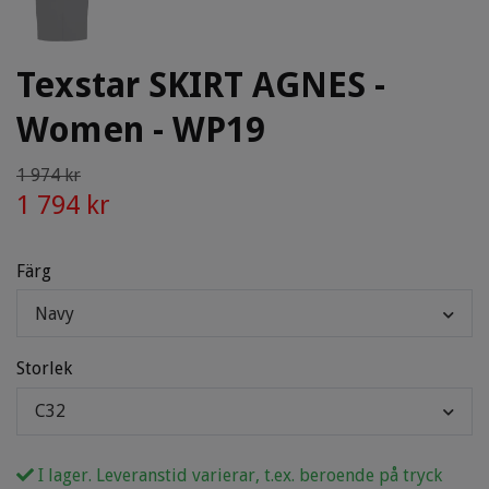
Texstar SKIRT AGNES -
Women - WP19
1 974 kr
1 794 kr
Färg
Navy
Storlek
C32
I lager. Leveranstid varierar, t.ex. beroende på tryck