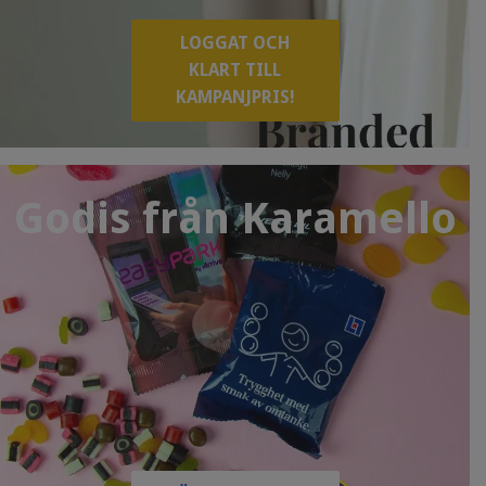
LOGGAT OCH
KLART TILL
KAMPANJPRIS!
Godis från Karamello