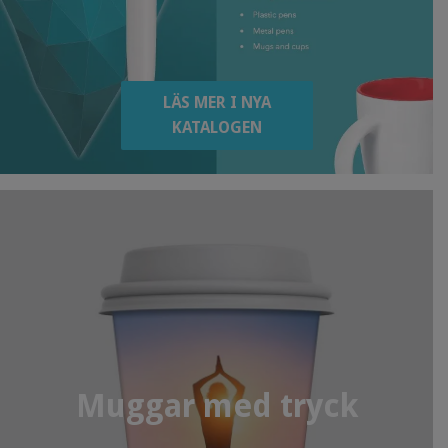
LÄS MER I NYA
KATALOGEN
Muggar med tryck