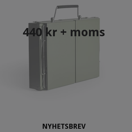
440 kr + moms
NYHETSBREV