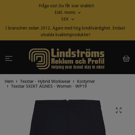
Fråga oss! Du får svar snabbt!
Exkl. moms
SEK
I branschen sedan 2012. Ägare med hög kreditvärdighet. Endast
utvalda kvalitetsprodukter!
Hem
Texstar - Hybrid Workwear
Kostymer
Texstar SKIRT AGNES - Women - WP19