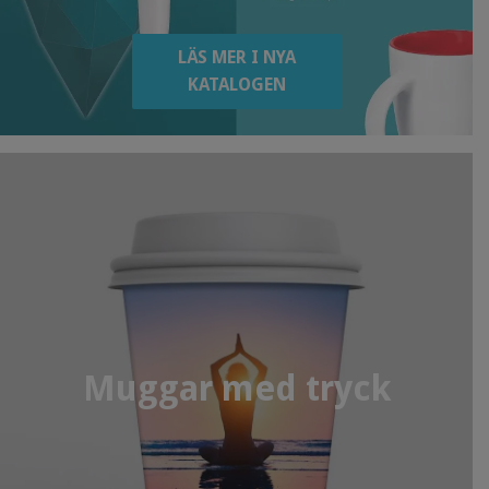
LÄS MER I NYA
KATALOGEN
Muggar med tryck