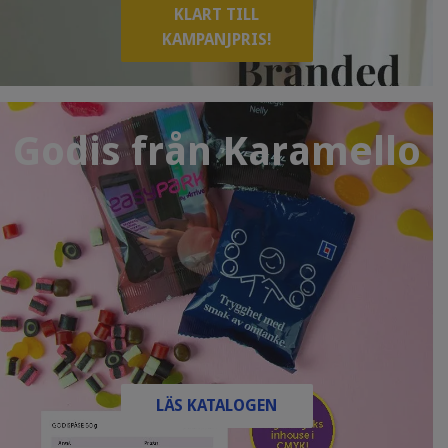
KLART TILL
KAMPANJPRIS!
Godis från Karamello
LÄS KATALOGEN