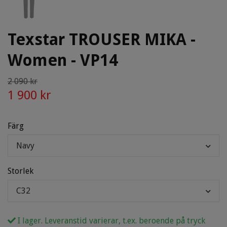
Texstar TROUSER MIKA -
Women - VP14
2 090 kr
1 900 kr
Färg
Navy
Storlek
C32
I lager. Leveranstid varierar, t.ex. beroende på tryck