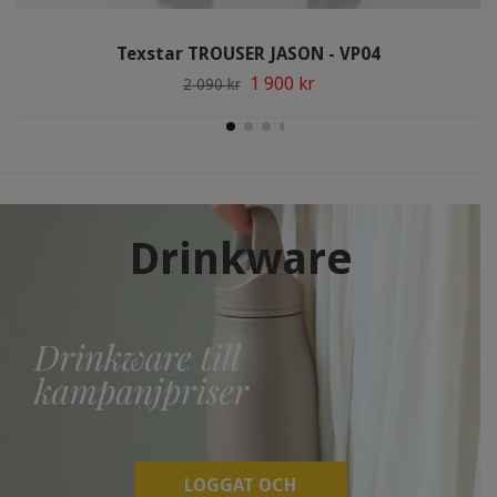
Texstar TROUSER JASON - VP04
1 900 kr
2 090 kr
Drinkware
LOGGAT OCH