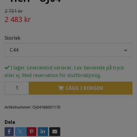
2 731 kr
2 483 kr
Storlek
C44
I lager. Leveranstid varierar, t.ex. beroende på tryck
eller ej. Med reservation för slutförsäljning.
LÄGG I KORGEN
Artikelnummer:
OJ04186001170
Dela