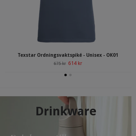
Texstar Ordningsvaktspiké - Unisex - OK01
614 kr
675 kr
Drinkware