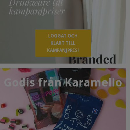
LOGGAT OCH
KLART TILL
KAMPANJPRIS!
Godis från Karamello