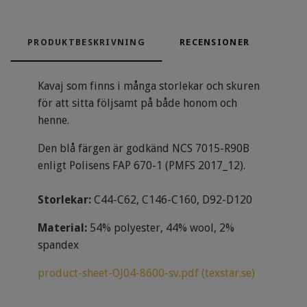
PRODUKTBESKRIVNING
RECENSIONER
Kavaj som finns i många storlekar och skuren
för att sitta följsamt på både honom och
henne.
Den blå färgen är godkänd NCS 7015-R90B
enligt Polisens FAP 670-1 (PMFS 2017_12).
Storlekar:
C44-C62, C146-C160, D92-D120
Material:
54% polyester, 44% wool, 2%
spandex
product-sheet-OJ04-8600-sv.pdf (texstar.se)