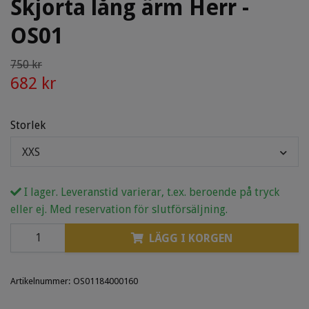
Skjorta lång ärm Herr -
OS01
750 kr
682 kr
Storlek
XXS
I lager. Leveranstid varierar, t.ex. beroende på tryck
eller ej. Med reservation för slutförsäljning.
LÄGG I KORGEN
Artikelnummer:
OS01184000160