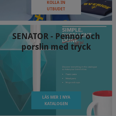
KOLLA IN
UTBUDET
SENATOR - Pennor och
porslin med tryck
LÄS MER I NYA
KATALOGEN