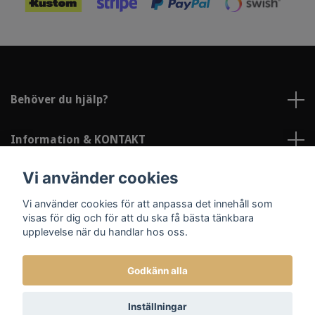
Behöver du hjälp?
Information & KONTAKT
Vi använder cookies
Sociala medier
Vi använder cookies för att anpassa det innehåll som
visas för dig och för att du ska få bästa tänkbara
upplevelse när du handlar hos oss.
Godkänn alla
© 2026 Lindströms Reklam och Profil
Inställningar