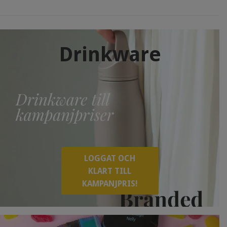
Drinkware
LOGGAT OCH
KLART TILL
KAMPANJPRIS!