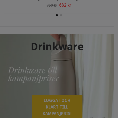
682 kr
750 kr
Drinkware
LOGGAT OCH
KLART TILL
KAMPANJPRIS!