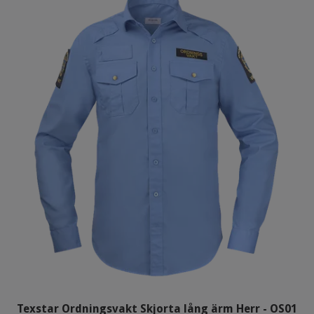
Texstar Ordningsvakt Skjorta lång ärm Herr - OS01