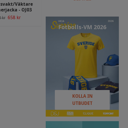
svakt/Väktare
Texstar Ordningsvakt Keps -
nerjacka - OJ03
OA02
658 kr
270 kr
 kr
297 kr
Fotbolls-VM 2026
KOLLA IN
UTBUDET