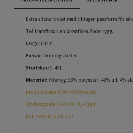
PRODUKTBESKRIVNING
RECENSIONER
Extra slitstark väst med tilltagen passform för sä
Två framfickor, en bröstficka. Foderrygg.
Längd: 63cm
Passar:
Ordningsvakter
Storlekar:
S-4XL
Material:
Yttertyg: 53% polyester, 43% ull, 4% el
product-sheet-OV04-8600-sv.pdf
Storleksguide-OV04OV14_v2.pdf
pdf-storleksguide.pdf