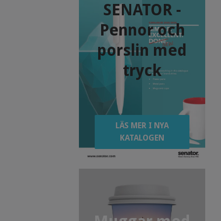
SENATOR -
Pennor och
porslin med
tryck
LÄS MER I NYA
KATALOGEN