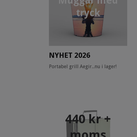
Muggar med
tryck
NYHET 2026
Portabel grill Aegir...nu i lager!
440 kr +
moms