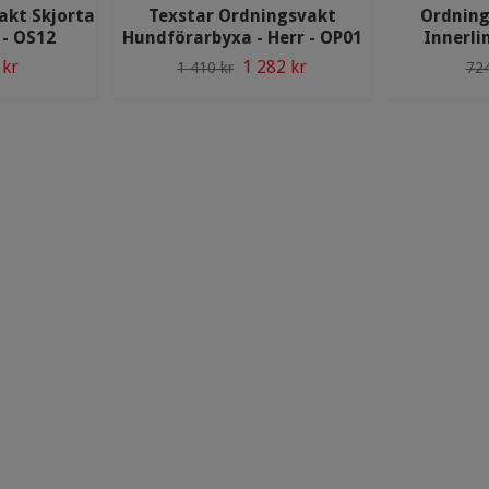
akt Skjorta
Texstar Ordningsvakt
Ordning
- OS12
Hundförarbyxa - Herr - OP01
Innerli
 kr
1 282 kr
1 410 kr
724