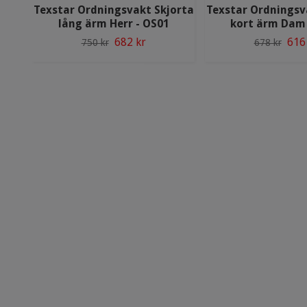
Texstar Ordningsvakt Skjorta
Texstar Ordningsv
lång ärm Herr - OS01
kort ärm Dam 
682 kr
616
750 kr
678 kr