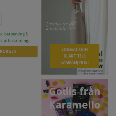
.ex. beroende på
 slutförsäljning.
LOGGAT OCH
 KORGEN
KLART TILL
KAMPANJPRIS!
Godis från
Karamello