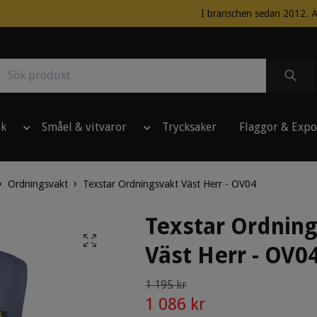
I branschen sedan 2012. Ä
ik
Småel & vitvaror
Trycksaker
Flaggor & Expo
Ordningsvakt
Texstar Ordningsvakt Väst Herr - OV04
Texstar Ordnin
Väst Herr - OV0
1 195 kr
1 086 kr