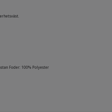
kerhetsväst.
astan Foder: 100% Polyester