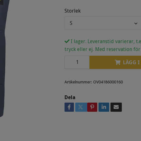
Storlek
S
I lager. Leveranstid varierar, t
tryck eller ej. Med reservation för
LÄGG I
Artikelnummer:
OV04186000160
Dela