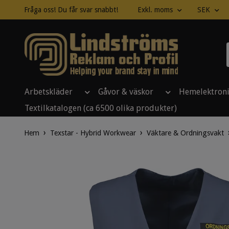
Fråga oss! Du får svar snabbt!
Exkl. moms
SEK
Arbetskläder
Gåvor & väskor
Hemelektron
Textilkatalogen (ca 6500 olika produkter)
Hem
Texstar - Hybrid Workwear
Väktare & Ordningsvakt